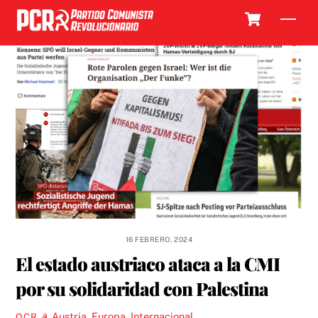
Skip
Cart
Men
to
content
16 FEBRERO, 2024
El estado austriaco ataca a la CMI
por su solidaridad con Palestina
Austria
,
Europa
,
Internacional
OCR ☭