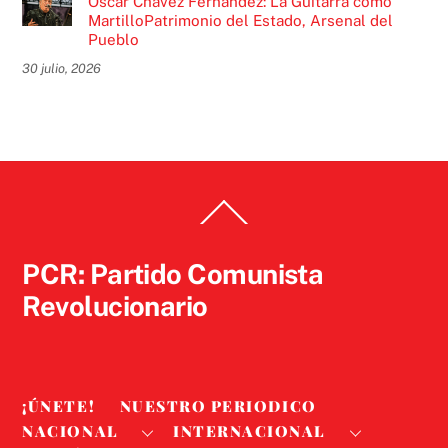
Óscar Chávez Fernández: La Guitarra como
MartilloPatrimonio del Estado, Arsenal del
Pueblo
30 julio, 2026
Back
To
Top
PCR: Partido Comunista
Revolucionario
¡ÚNETE!
NUESTRO PERIODICO
NACIONAL
INTERNACIONAL