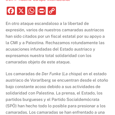
F
X
W
P
C
a
h
ri
o
En otro ataque escandaloso a la libertad de
c
at
nt
p
expresión, varios de nuestros camaradas austriacos
e
s
y
han sido citados por un fiscal estatal por su apoyo a
b
A
Li
la CMI y a Palestina. Rechazamos rotundamente las
acusaciones infundadas del Estado austriaco y
o
p
n
expresamos nuestra total solidaridad con los
o
p
k
camaradas objeto de este ataque.
k
Los camaradas de
Der Funke
(
La chispa
) en el estado
austriaco de Vorarlberg se encuentran desde el otoño
bajo constante acoso debido a sus actividades de
solidaridad con Palestina. La prensa, el Estado, los
partidos burgueses y el Partido Socialdemócrata
(SPÖ) han hecho todo lo posible para presionar a los
camaradas. Los camaradas se han enfrentado a una