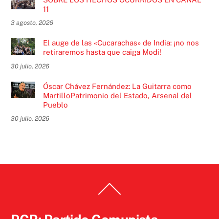
11
3 agosto, 2026
El auge de las «Cucarachas» de India: ¡no nos
retiraremos hasta que caiga Modi!
30 julio, 2026
Óscar Chávez Fernández: La Guitarra como
MartilloPatrimonio del Estado, Arsenal del
Pueblo
30 julio, 2026
Back
To
Top