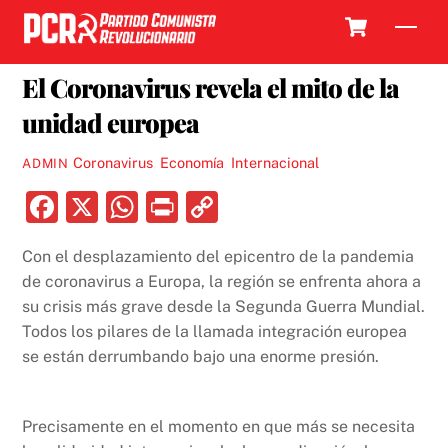
Skip
Cart
Men
to
26 MARZO, 2020
content
El Coronavirus revela el mito de la
unidad europea
Coronavirus
,
Economía
,
Internacional
ADMIN
F
X
W
P
C
a
h
ri
o
Con el desplazamiento del epicentro de la pandemia
c
at
nt
p
de coronavirus a Europa, la región se enfrenta ahora a
e
s
y
su crisis más grave desde la Segunda Guerra Mundial.
b
A
Li
Todos los pilares de la llamada integración europea
se están derrumbando bajo una enorme presión.
o
p
n
o
p
k
k
Precisamente en el momento en que más se necesita