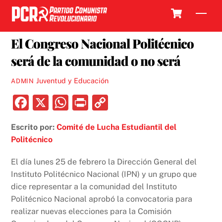
Skip
Cart
Men
to
28 FEBRERO, 2019
content
El Congreso Nacional Politécnico
será de la comunidad o no será
Juventud y Educación
ADMIN
F
X
W
P
C
a
h
ri
o
Escrito por:
Comité de Lucha Estudiantil del
c
at
nt
p
Politécnico
e
s
y
b
A
Li
El día lunes 25 de febrero la Dirección General del
Instituto Politécnico Nacional (IPN) y un grupo que
o
p
n
dice representar a la comunidad del Instituto
o
p
k
Politécnico Nacional aprobó la convocatoria para
k
realizar nuevas elecciones para la Comisión