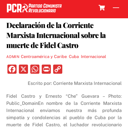
Skip
Cart
Men
to
1 DICIEMBRE, 2016
content
Declaración de la Corriente
Marxista Internacional sobre la
muerte de Fidel Castro
Centroamérica y Caribe
,
Cuba
,
Internacional
ADMIN
F
X
W
P
C
a
h
ri
o
Escrito por: Corriente Marxista Internacional
c
at
nt
p
e
s
y
Fidel Castro y Ernesto “Che” Guevara – Photo:
b
A
Li
Public_DomainEn nombre de la Corriente Marxista
Internacional enviamos nuestra más profunda
o
p
n
simpatía y condolencias al pueblo de Cuba por la
o
p
k
muerte de Fidel Castro, el luchador revolucionario