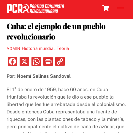
Skip
Cart
Men
to
1 ENERO, 2019
content
Cuba: el ejemplo de un pueblo
revolucionario
Historia mundial
,
Teoría
ADMIN
F
X
W
P
C
a
h
ri
o
Por: Noemí Salinas Sandoval
c
at
nt
p
e
s
y
El 1° de enero de 1959, hace 60 años, en Cuba
b
A
Li
triunfaba la revolución que le dio a ese pueblo la
libertad que les fue arrebatada desde el colonialismo.
o
p
n
Desde entonces Cuba representaba una fuente de
o
p
k
riquezas, con las plantaciones de tabaco y la minería,
k
pero principalmente el cultivo de caña de azúcar, que