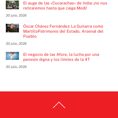
El auge de las «Cucarachas» de India: ¡no nos
retiraremos hasta que caiga Modi!
30 julio, 2026
Óscar Chávez Fernández: La Guitarra como
MartilloPatrimonio del Estado, Arsenal del
Pueblo
30 julio, 2026
El negocio de las Afore, la lucha por una
pensión digna y los límites de la 4T
30 julio, 2026
Back
To
Top