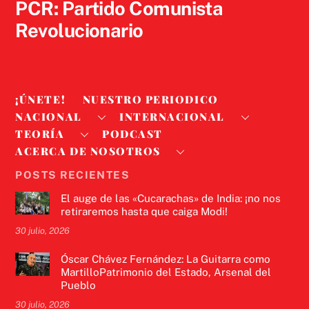
PCR: Partido Comunista
Revolucionario
¡ÚNETE!
NUESTRO PERIODICO
NACIONAL
INTERNACIONAL
TEORÍA
PODCAST
ACERCA DE NOSOTROS
POSTS RECIENTES
El auge de las «Cucarachas» de India: ¡no nos
retiraremos hasta que caiga Modi!
30 julio, 2026
Óscar Chávez Fernández: La Guitarra como
MartilloPatrimonio del Estado, Arsenal del
Pueblo
30 julio, 2026