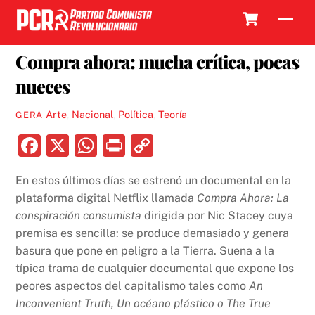
Skip
Cart
Men
to
16 FEBRERO, 2025
content
Compra ahora: mucha crítica, pocas
nueces
Arte
,
Nacional
,
Política
,
Teoría
GERA
F
X
W
P
C
a
h
ri
o
En estos últimos días se estrenó un documental en la
c
at
nt
p
plataforma digital Netflix llamada
Compra Ahora: La
e
s
y
conspiración consumista
dirigida por Nic Stacey cuya
b
A
Li
premisa es sencilla: se produce demasiado y genera
basura que pone en peligro a la Tierra. Suena a la
o
p
n
típica trama de cualquier documental que expone los
o
p
k
peores aspectos del capitalismo tales como
An
k
Inconvenient Truth, Un océano plástico o The True