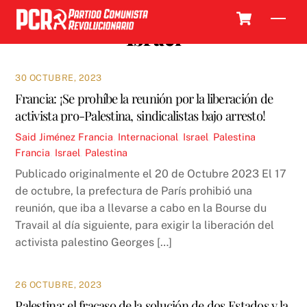
Skip
Cart
Men
to
Israel
content
30 OCTUBRE, 2023
Francia: ¡Se prohíbe la reunión por la liberación de
activista pro-Palestina, sindicalistas bajo arresto!
Said Jiménez
Francia
,
Internacional
,
Israel
,
Palestina
Francia
,
Israel
,
Palestina
Publicado originalmente el 20 de Octubre 2023 El 17
de octubre, la prefectura de París prohibió una
reunión, que iba a llevarse a cabo en la Bourse du
Travail al día siguiente, para exigir la liberación del
activista palestino Georges […]
26 OCTUBRE, 2023
Palestina: el fracaso de la solución de dos Estados y la