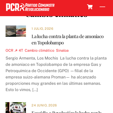
Skip
Cart
Men
to
Cambio climático
content
1 JULIO, 2026
La lucha contra la planta de amoniaco
en Topolobampo
OCR ☭
4T
,
Cambio climático
,
Sinaloa
Sergio Armenta, Los Mochis La lucha contra la planta
de amoniaco en Topolobampo de la empresa Gas y
Petroquímica de Occidente (GPO) —filial de la
empresa suizo-alemana Proman— ha alcanzado
proporciones muy grandes en las últimas semanas.
Esto lo vimos, […]
24 JUNIO, 2026
Ecocidio o Revolución: la lucha por la