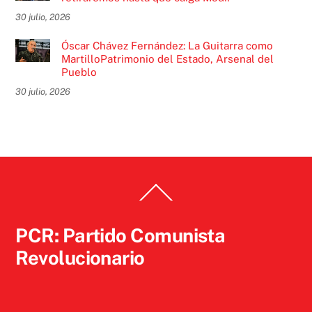
30 julio, 2026
Óscar Chávez Fernández: La Guitarra como
MartilloPatrimonio del Estado, Arsenal del
Pueblo
30 julio, 2026
Back
To
Top
PCR: Partido Comunista
Revolucionario