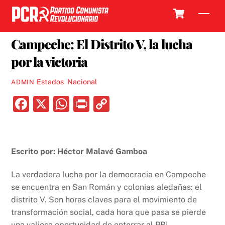
Skip
Cart
Men
to
7 JULIO, 2018
content
Campeche: El Distrito V, la lucha
por la victoria
Estados
,
Nacional
ADMIN
F
X
W
P
C
a
h
ri
o
c
at
nt
p
e
s
y
Escrito por: Héctor Malavé Gamboa
b
A
Li
La verdadera lucha por la democracia en Campeche
o
p
n
se encuentra en San Román y colonias aledañas: el
o
p
k
distrito V. Son horas claves para el movimiento de
k
transformación social, cada hora que pasa se pierde
una valiosa oportunidad de enterrar al PRI.