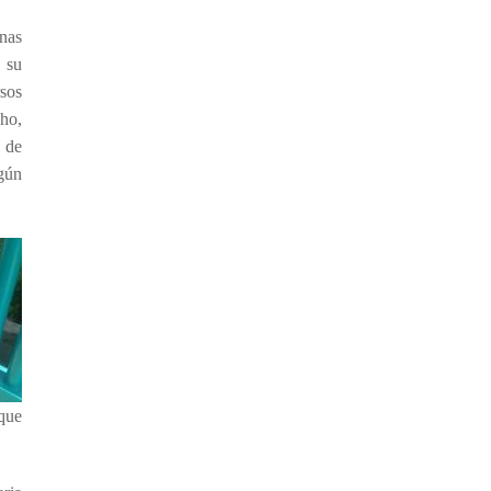
nas
 su
sos
cho,
 de
ngún
 que