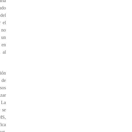
aria
udo
del
 el
e no
 un
s en
 al
ción
o de
sos
izar
. La
 se
EMS,
ica
net,