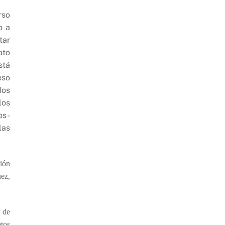
rso
o a
tar
ato
stá
eso
dos
los
os-
las
ión
ez,
o de
tos