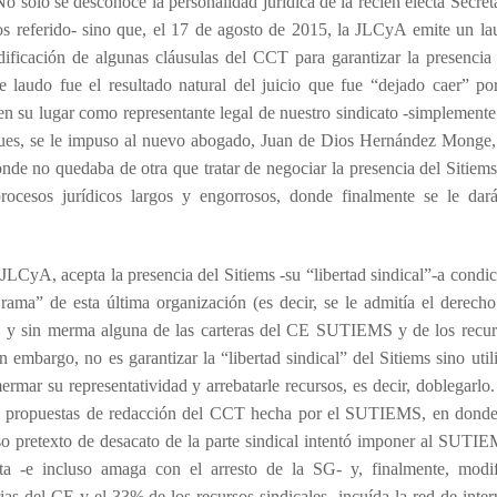
o sólo se desconoce la personalidad jurídica de la recién electa Secret
 referido- sino que, el 17 de agosto de 2015, la JLCyA emite un la
ificación de algunas cláusulas del CCT para garantizar la presencia 
e laudo fue el resultado natural del juicio que fue “dejado caer” por
en su lugar como representante legal de nuestro sindicato -simplement
 pues, se le impuso al nuevo abogado, Juan de Dios Hernández Monge,
onde no quedaba de otra que tratar de negociar la presencia del Sitiem
cesos jurídicos largos y engorrosos, donde finalmente se le dará
LCyA, acepta la presencia del Sitiems -su “libertad sindical”-a condi
 rama” de esta última organización (es decir, se le admitía el derech
), y sin merma alguna de las carteras del CE SUTIEMS y de los recur
mbargo, no es garantizar la “libertad sindical” del Sitiems sino util
ermar su representatividad y arrebatarle recursos, es decir, doblegarlo
es propuestas de redacción del CCT hecha por el SUTIEMS, en donde
 so pretexto de desacato de la parte sindical intentó imponer al SUTI
a -e incluso amaga con el arresto de la SG- y, finalmente, modif
rias del CE y el
33% de los recursos sindicales -incuída la red de inter