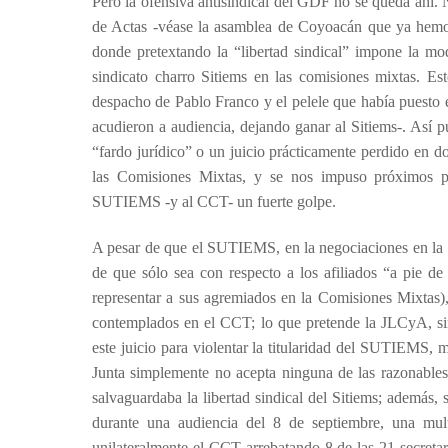
Pero la ofensiva antisindical del GDF no se queda ahí. N
de Actas -véase la asamblea de Coyoacán que ya hemos
donde pretextando la “libertad sindical” impone la mod
sindicato charro Sitiems en las comisiones mixtas. Est
despacho de Pablo Franco y el pelele que había puesto 
acudieron a audiencia, dejando ganar al Sitiems-. Así
“fardo jurídico” o un juicio prácticamente perdido en d
las Comisiones Mixtas, y se nos impuso próximos pro
SUTIEMS -y al CCT- un fuerte golpe.
A pesar de que el SUTIEMS, en la negociaciones en la J
de que sólo sea con respecto a los afiliados “a pie de
representar a sus agremiados en la Comisiones Mixtas
contemplados en el CCT; lo que pretende la JLCyA, sin e
este juicio para violentar la titularidad del SUTIEMS, m
Junta simplemente no acepta ninguna de las razonabl
salvaguardaba la libertad sindical del Sitiems; además,
durante una audiencia del 8 de septiembre, una mult
unilateralmente el CCT arrebatando 8 de las 21 secreta