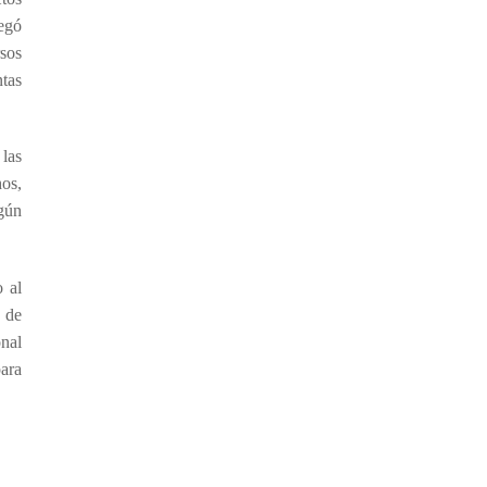
regó
sos
ntas
 las
os,
ngún
 al
 de
onal
ara