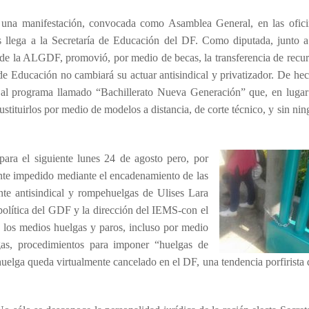
una manifestación, convocada como Asamblea General, en las ofici
s llega a la Secretaría de Educación del DF. Como diputada, junto a
de la ALGDF, promovió, por medio de becas, la transferencia de recur
 de Educación no cambiará su actuar antisindical y privatizador. De he
 al programa llamado “Bachillerato Nueva Generación” que, en lugar
tituirlos por medio de modelos a distancia, de corte técnico, y sin ni
para el siguiente lunes 24 de agosto pero, por
ente impedido mediante el encadenamiento de las
ante antisindical y rompehuelgas de Ulises Lara
 política del GDF y la dirección del IEMS-con el
 los medios huelgas y paros, incluso por medio
gas, procedimientos para imponer “huelgas de
a huelga queda virtualmente cancelado en el DF, una tendencia porfirista