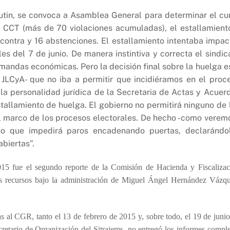
Sutin, se convoca a Asamblea General para determinar el cu
l CCT (más de 70 violaciones acumuladas), el estallamient
 contra y 16 abstenciones. El estallamiento intentaba impac
s del 7 de junio. De manera instintiva y correcta el sindic
mandas económicas. Pero la decisión final sobre la huelga e
LCyA- que no iba a permitir que incidiéramos en el proc
la personalidad jurídica de la Secretaria de Actas y Acuer
tallamiento de huelga. El gobierno no permitirá ninguno de 
 el marco de los procesos electorales. De hecho -como verem
no que impedirá paros encadenando puertas, declarándo
biertas”.
015 fue el segundo reporte de la Comisión de Hacienda y Fiscalizac
os recursos bajo la administración de Miguel Ángel Hernández Vázqu
s al CGR, tanto el 13 de febrero de 2015 y, sobre todo, el 19 de juni
etario de Organización del Sitraiems, no entregó los informes comple