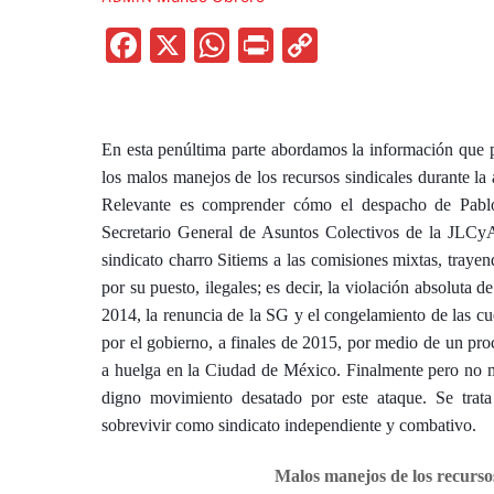
F
X
W
P
C
a
h
ri
o
c
at
nt
p
e
s
y
En esta penúltima parte abordamos la información que p
b
A
Li
los malos manejos de los recursos sindicales durante la
Relevante es comprender cómo el despacho de Pablo 
o
p
n
Secretario General de Asuntos Colectivos de la JLCyA- 
o
p
k
sindicato charro Sitiems a las comisiones mixtas, tray
k
por su puesto, ilegales; es decir, la violación absoluta d
2014, la renuncia de la SG y el congelamiento de las c
por el gobierno, a finales de 2015, por medio de un pro
a huelga en la Ciudad de México. Finalmente pero no me
digno movimiento desatado por este ataque. Se trata
sobrevivir como sindicato independiente y combativo.
Malos manejos de los recursos 