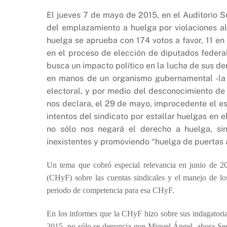
El jueves 7 de mayo de 2015, en el Auditorio 
del emplazamiento a huelga por violaciones a
huelga se aprueba con 174 votos a favor, 11 en
en el proceso de elección de diputados federale
busca un impacto político en la lucha de sus de
en manos de un organismo gubernamental -la J
electoral, y por medio del desconocimiento de 
nos declara, el 29 de mayo, improcedente el es
intentos del sindicato por estallar huelgas en
no sólo nos negará el derecho a huelga, si
inexistentes y promoviendo “huelga de puertas a
Un tema que cobró especial relevancia en junio de 2
(CHyF) sobre las cuentas sindicales y el manejo de l
periodo de competencia para esa CHyF.
En los informes que la CHyF hizo sobre sus indagatoria
2015, no sólo se denuncia que Miguel Ángel, ahora Secr