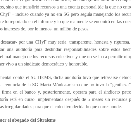
os, sino que transfirió recursos a una cuenta personal (de la que no ent
a ChyF – incluso cuando ya no era SG pero seguía manejando los recur
e lo reportado en el informe y lo que realmente se encontró en las cue
os intereses de, por lo menos, un millón de pesos.
y destacar- por una CHyF muy seria, transparente, honesta y rigurosa,
sar una auditoría para deslindar responsabilidades sobre estos hech
l mal manejo de los recursos colectivos y que no se iba a permitir ni
er vivo a un sindicato democrático y honorable.
ntal contra el SUTIEMS, dicha auditoría tuvo que retrasarse debido
e la renuncia de la SG María Mónica-misma que no tuvo la “gentileza”
u firma en el banco y, posteriormente, operará para el sindicato patr
itoría está en curso -implementada después de 5 meses sin recursos p
as irregularidades para que el colectivo decida lo que corresponde.
aer el abogado del Sitraiems