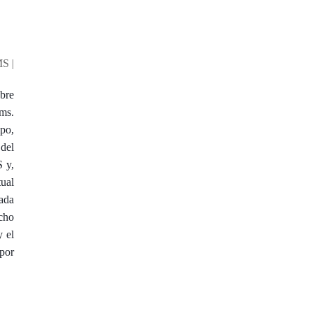
MS |
bre
ems.
po,
del
 y,
tual
tada
echo
 el
por