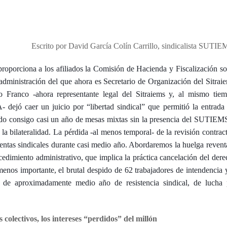
Escrito por David García Colín Carrillo, sindicalista SUTIE
roporciona a los afiliados la Comisión de Hacienda y Fiscalización so
 administración del que ahora es Secretario de Organización del Sitrai
Franco -ahora representante legal del Sitraiems y, al mismo tiem
dejó caer un juicio por “libertad sindical” que permitió la entrada 
endo consigo casi un año de mesas mixtas sin la presencia del SUTIEMS
e la bilateralidad. La pérdida -al menos temporal- de la revisión contrac
uentas sindicales durante casi medio año. Abordaremos la huelga reven
cedimiento administrativo, que implica la práctica cancelación del der
nos importante, el brutal despido de 62 trabajadores de intendencia y
 de aproximadamente medio año de resistencia sindical, de lucha 
colectivos, los intereses “perdidos” del millón