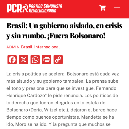
Skip
Cart
Men
to
6 MAYO, 2020
content
Brasil: Un gobierno aislado, en crisis
y sin rumbo. ¡Fuera Bolsonaro!
Brasil
,
Internacional
ADMIN
F
X
W
P
C
a
h
ri
o
La crisis política se acelera. Bolsonaro está cada vez
c
at
nt
p
más aislado y su gobierno tambalea. La prensa sube
e
s
y
el tono y presiona para que se investigue. Fernando
b
A
Li
Henrique Cardozo* le pide renuncia. Los políticos de
la derecha que fueron elegidos en la estela de
o
p
n
Bolsonaro (Doria, Witzel etc.), dejaron el barco hace
o
p
k
tiempo como buenos oportunistas. Mandetta se ha
k
ido, Moro se ha ido. Y la pregunta que muchos se