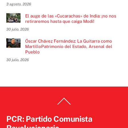
3 agosto, 2026
El auge de las «Cucarachas» de India: ¡no nos
retiraremos hasta que caiga Modi!
30 julio, 2026
Óscar Chávez Fernández: La Guitarra como
MartilloPatrimonio del Estado, Arsenal del
Pueblo
30 julio, 2026
Back
To
Top
PCR: Partido Comunista
Revolucionario