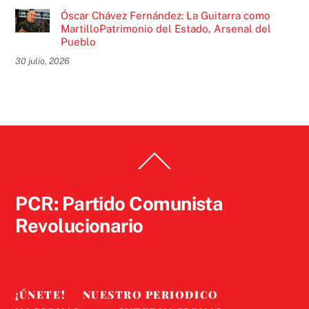
Óscar Chávez Fernández: La Guitarra como
MartilloPatrimonio del Estado, Arsenal del
Pueblo
30 julio, 2026
Back
To
Top
PCR: Partido Comunista
Revolucionario
¡ÚNETE!
NUESTRO PERIODICO