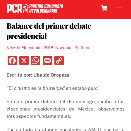
Skip
Cart
Men
to
24 ABRIL, 2018
content
Balance del primer debate
presidencial
Elecciones 2018
,
Nacional
,
Política
ADMIN
F
X
W
P
C
a
h
ri
o
Escrito por: Ubaldo Oropeza
c
at
nt
p
e
s
y
“El cinismo es la brutalidad en estado puro”
b
A
Li
En este primer debate del día domingo, rumbo a las
o
p
n
elecciones presidenciales de México, observamos
o
p
k
tres aspectos fundamentales:
k
Por un lado un ataque constante a AMLO por parte