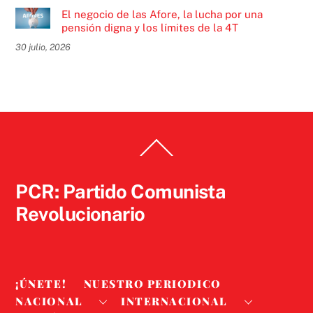
El negocio de las Afore, la lucha por una
pensión digna y los límites de la 4T
30 julio, 2026
Back
To
Top
PCR: Partido Comunista
Revolucionario
¡ÚNETE!
NUESTRO PERIODICO
NACIONAL
INTERNACIONAL