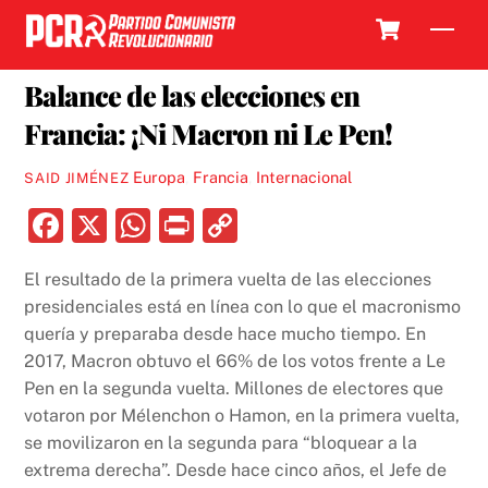
Skip
Cart
Men
to
11 ABRIL, 2022
content
Balance de las elecciones en
Francia: ¡Ni Macron ni Le Pen!
Europa
,
Francia
,
Internacional
SAID JIMÉNEZ
F
X
W
P
C
a
h
ri
o
El resultado de la primera vuelta de las elecciones
c
at
nt
p
presidenciales está en línea con lo que el macronismo
e
s
y
quería y preparaba desde hace mucho tiempo. En
b
A
Li
2017, Macron obtuvo el 66% de los votos frente a Le
Pen en la segunda vuelta. Millones de electores que
o
p
n
votaron por Mélenchon o Hamon, en la primera vuelta,
o
p
k
se movilizaron en la segunda para “bloquear a la
k
extrema derecha”. Desde hace cinco años, el Jefe de