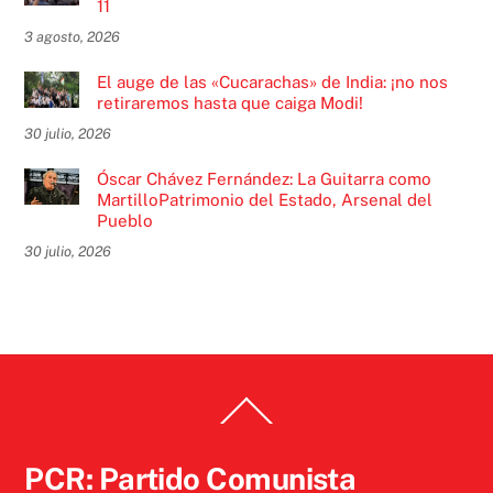
11
3 agosto, 2026
El auge de las «Cucarachas» de India: ¡no nos
retiraremos hasta que caiga Modi!
30 julio, 2026
Óscar Chávez Fernández: La Guitarra como
MartilloPatrimonio del Estado, Arsenal del
Pueblo
30 julio, 2026
Back
To
Top
PCR: Partido Comunista