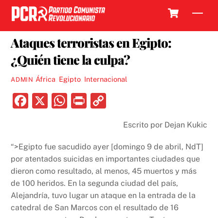
Skip
Cart
Men
to
17 ABRIL, 2017
content
Ataques terroristas en Egipto:
¿Quién tiene la culpa?
África
,
Egipto
,
Internacional
ADMIN
F
X
W
P
C
a
h
ri
o
Escrito por Dejan Kukic
c
at
nt
p
e
s
y
“>Egipto fue sacudido ayer [domingo 9 de abril, NdT]
b
A
Li
por atentados suicidas en importantes ciudades que
dieron como resultado, al menos, 45 muertos y más
o
p
n
de 100 heridos. En la segunda ciudad del país,
o
p
k
Alejandría, tuvo lugar un ataque en la entrada de la
k
catedral de San Marcos con el resultado de 16