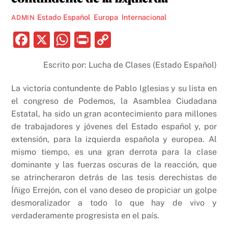
Estado Español
,
Europa
,
Internacional
ADMIN
F
X
W
P
C
a
h
ri
o
Escrito por: Lucha de Clases (Estado Español)
c
at
nt
p
e
s
y
La victoria contundente de Pablo Iglesias y su lista en
b
A
Li
el congreso de Podemos, la Asamblea Ciudadana
Estatal, ha sido un gran acontecimiento para millones
o
p
n
de trabajadores y jóvenes del Estado español y, por
o
p
k
extensión, para la izquierda española y europea. Al
k
mismo tiempo, es una gran derrota para la clase
dominante y las fuerzas oscuras de la reacción, que
se atrincheraron detrás de las tesis derechistas de
Íñigo Errejón, con el vano deseo de propiciar un golpe
desmoralizador a todo lo que hay de vivo y
verdaderamente progresista en el país.