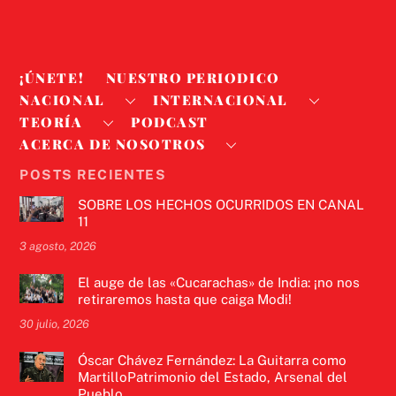
¡ÚNETE!
NUESTRO PERIODICO
NACIONAL
INTERNACIONAL
TEORÍA
PODCAST
ACERCA DE NOSOTROS
POSTS RECIENTES
SOBRE LOS HECHOS OCURRIDOS EN CANAL
11
3 agosto, 2026
El auge de las «Cucarachas» de India: ¡no nos
retiraremos hasta que caiga Modi!
30 julio, 2026
Óscar Chávez Fernández: La Guitarra como
MartilloPatrimonio del Estado, Arsenal del
Pueblo