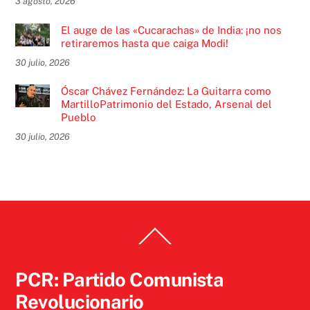
3 agosto, 2026
El auge de las «Cucarachas» de India: ¡no nos
retiraremos hasta que caiga Modi!
30 julio, 2026
Óscar Chávez Fernández: La Guitarra como
MartilloPatrimonio del Estado, Arsenal del
Pueblo
30 julio, 2026
Back
To
Top
PCR: Partido Comunista
Revolucionario