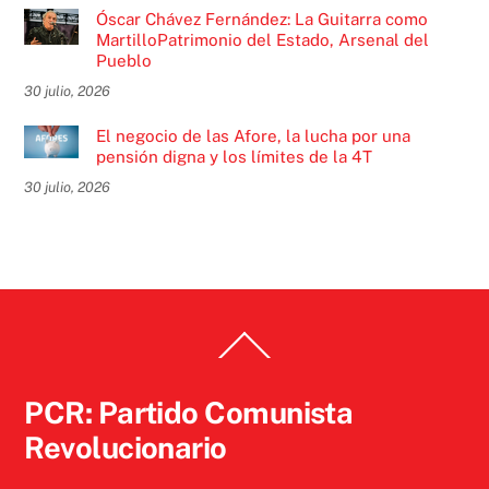
Óscar Chávez Fernández: La Guitarra como
MartilloPatrimonio del Estado, Arsenal del
Pueblo
30 julio, 2026
El negocio de las Afore, la lucha por una
pensión digna y los límites de la 4T
30 julio, 2026
Back
To
Top
PCR: Partido Comunista
Revolucionario