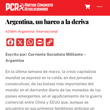
Skip
Cart
Men
to
5 ABRIL, 2019
content
Argentina, un barco a la deriva
Argentina
,
Internacional
ADMIN
F
X
W
P
C
a
h
ri
o
Escrito por: Corriente Socialista Militante –
c
at
nt
p
Argentina
e
s
y
b
A
Li
En la última semana de marzo, la crisis capitalista
mundial se expresó en la caída, en dos jornadas
o
p
n
consecutivas, de las bolsas más importantes del
o
p
k
mundo; en el derrumbe diario de las monedas de los
k
países emergentes, en el agudizamiento de la guerra
comercial entre China y EEUU que, aunque se
encuentra en sus primeros temblores anticipa un