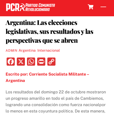
Skip
Cart
Men
to
30 OCTUBRE, 2017
content
Argentina: Las elecciones
legislativas, sus resultados y las
perspectivas que se abren
Argentina
,
Internacional
ADMIN
F
X
W
P
C
a
h
ri
o
Escrito por: Corriente Socialista Militante –
c
at
nt
p
Argentina
e
s
y
b
A
Li
Los resultados del domingo 22 de octubre mostraron
un progreso amarillo en todo el país de Cambiemos,
o
p
n
logrando una consolidación como fuerza nacionalpor
o
p
k
lo menos en esta coyuntura política. De esta manera,