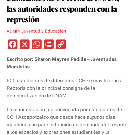
las autoridades responden con la
represión
Juventud y Educación
ADMIN
F
X
W
P
C
a
h
ri
o
Escrito por: Sharon Mayren Padilla – Juventudes
c
at
nt
p
Marxistas
e
s
y
b
A
Li
600 estudiantes de diferentes CCH se movilizaron a
Rectoría con la principal consigna de la
o
p
n
democratización de UNAM.
o
p
k
k
La manifestación fue convocada por estudiantes de
CCH Azcapotzalco que desde hace algunos días
mantienen un paro indefinido en demanda del respeto
a los espacios y expresiones estudiantiles y la