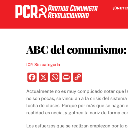
Skip
¡ÚNETE!
to
content
ABC del comunismo: ¿
Sin categoría
ICR
F
X
W
P
C
a
h
ri
o
Actualmente no es muy complicado notar que las
c
at
nt
p
no son pocas, se vinculan a la crisis del sistema
e
s
y
lucha de clases. Porque por más que se hagan e
b
A
Li
realidad es necia, y golpea la nariz de forma c
o
p
n
Los esfuerzos que se realizan empiezan por la co