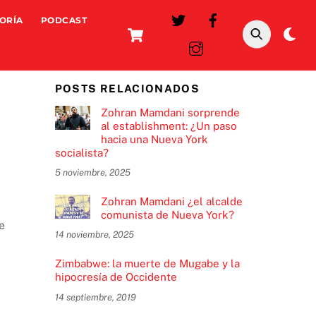
ORÍA
PODCAST
Cart
Da
mo
POSTS RELACIONADOS
Zohran Mamdani sorprende
al establishment: ¿Un paso
hacia una Nueva York
socialista?
5 noviembre, 2025
Zohran Mamdani ¿el alcalde
comunista de Nueva York?
e
14 noviembre, 2025
Zimbabwe: la muerte de Mugabe y la
hipocresía de Occidente
14 septiembre, 2019