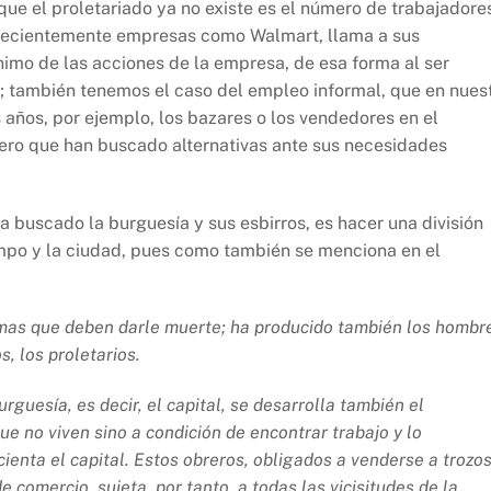
ue el proletariado ya no existe es el número de trabajadore
e recientemente empresas como Walmart, llama a sus
ínimo de las acciones de la empresa, de esa forma al ser
r; también tenemos el caso del empleo informal, que en nues
 años, por ejemplo, los bazares o los vendedores en el
pero que han buscado alternativas ante sus necesidades
 buscado la burguesía y sus esbirros, es hacer una división
 campo y la ciudad, pues como también se menciona en el
rmas que deben darle muerte; ha producido también los hombr
 los proletarios.
rguesía, es decir, el capital, se desarrolla también el
ue no viven sino a condición de encontrar trabajo y lo
enta el capital. Estos obreros, obligados a venderse a trozos
 comercio, sujeta, por tanto, a todas las vicisitudes de la