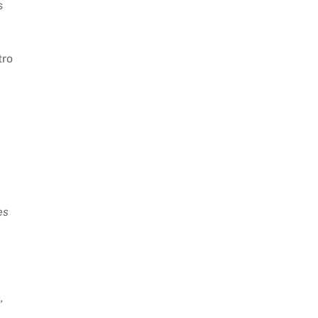
s
tro
es
,