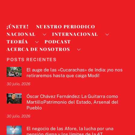
¡ÚNETE!
NUESTRO PERIODICO
NACIONAL
INTERNACIONAL
TEORÍA
PODCAST
ACERCA DE NOSOTROS
POSTS RECIENTES
El auge de las «Cucarachas» de India: ¡no nos
retiraremos hasta que caiga Modi!
30 julio, 2026
Óscar Chávez Fernández: La Guitarra como
MartilloPatrimonio del Estado, Arsenal del
Pueblo
30 julio, 2026
El negocio de las Afore, la lucha por una
pensión digna y los límites de la 4T