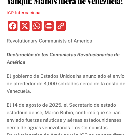
Yanqui! Manos fuera de Venezuela!
Internacional
ICR
F
X
W
P
C
a
h
ri
o
Revolutionary Communists of America
c
at
nt
p
e
s
y
Declaración de los Comunistas Revolucionarios de
b
A
Li
América
o
p
n
El gobierno de Estados Unidos ha anunciado el envío
o
p
k
de alrededor de 4,000 soldados cerca de la costa de
k
Venezuela.
El 14 de agosto de 2025, el Secretario de estado
estadounidense, Marco Rubio, confirmó que se han
enviado fuerzas náuticas y aéreas estadounidenses
cerca de aguas venezolanas. Los Comunistas