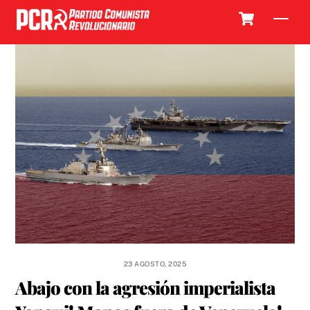
Skip
Cart
Men
to
content
23 AGOSTO, 2025
Abajo con la agresión imperialista