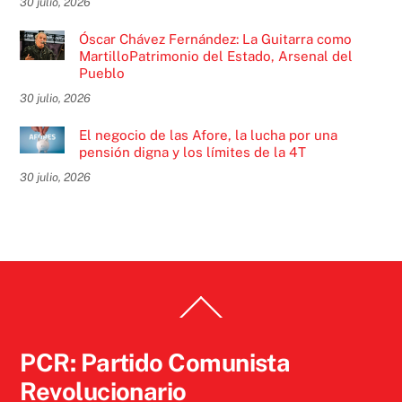
30 julio, 2026
Óscar Chávez Fernández: La Guitarra como
MartilloPatrimonio del Estado, Arsenal del
Pueblo
30 julio, 2026
El negocio de las Afore, la lucha por una
pensión digna y los límites de la 4T
30 julio, 2026
Back
To
Top
PCR: Partido Comunista
Revolucionario