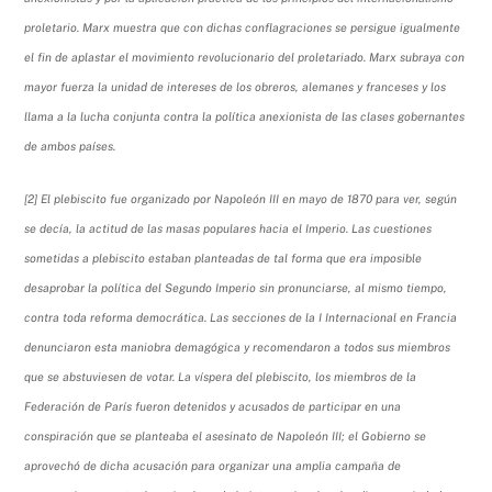
proletario. Marx muestra que con dichas conflagraciones se persigue igualmente
el fin de aplastar el movimiento revolucionario del proletariado. Marx subraya con
mayor fuerza la unidad de intereses de los obreros, alemanes y franceses y los
llama a la lucha conjunta contra la política anexionista de las clases gobernantes
de ambos países.
[2] El plebiscito fue organizado por Napoleón III en mayo de 1870 para ver, según
se decía, la actitud de las masas populares hacia el Imperio. Las cuestiones
sometidas a plebiscito estaban planteadas de tal forma que era imposible
desaprobar la política del Segundo Imperio sin pronunciarse, al mismo tiempo,
contra toda reforma democrática. Las secciones de la I Internacional en Francia
denunciaron esta maniobra demagógica y recomendaron a todos sus miembros
que se abstuviesen de votar. La víspera del plebiscito, los miembros de la
Federación de París fueron detenidos y acusados de participar en una
conspiración que se planteaba el asesinato de Napoleón III; el Gobierno se
aprovechó de dicha acusación para organizar una amplia campaña de