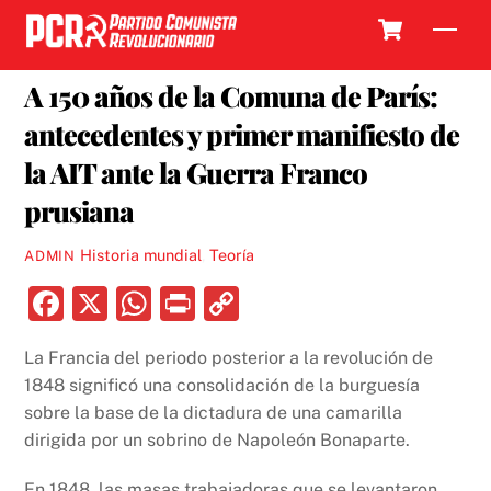
Skip
Cart
Men
to
16 MARZO, 2021
content
A 150 años de la Comuna de París:
antecedentes y primer manifiesto de
la AIT ante la Guerra Franco
prusiana
Historia mundial
,
Teoría
ADMIN
F
X
W
P
C
a
h
ri
o
La Francia del periodo posterior a la revolución de
c
at
nt
p
1848 significó una consolidación de la burguesía
e
s
y
sobre la base de la dictadura de una camarilla
b
A
Li
dirigida por un sobrino de Napoleón Bonaparte.
o
p
n
En 1848, las masas trabajadoras que se levantaron