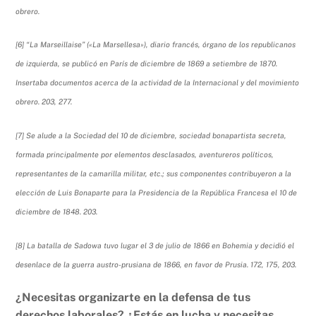
obrero.
[6] “La Marseillaise” («La Marsellesa»), diario francés, órgano de los republicanos
de izquierda, se publicó en París de diciembre de 1869 a setiembre de 1870.
Insertaba documentos acerca de la actividad de la Internacional y del movimiento
obrero. 203, 277.
[7] Se alude a la Sociedad del 10 de diciembre, sociedad bonapartista secreta,
formada principalmente por elementos desclasados, aventureros políticos,
representantes de la camarilla militar, etc.; sus componentes contribuyeron a la
elección de Luis Bonaparte para la Presidencia de la República Francesa el 10 de
diciembre de 1848. 203.
[8] La batalla de Sadowa tuvo lugar el 3 de julio de 1866 en Bohemia y decidió el
desenlace de la guerra austro-prusiana de 1866, en favor de Prusia. 172, 175, 203.
¿Necesitas organizarte en la defensa de tus
derechos laborales? ¿Estás en lucha y necesitas