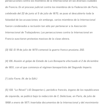
persecuciones contra los miembros de la Internacional en las diversas ciudades
de Francia. En el proceso judicial contra los miembros de la Federación de París,
celebrado del 22 de junio al 5 de julio de 1870, se puso al descubierto toda la
falsedad de las acusaciones; sin embargo, varios miembros de la Internacional
fueron condenados a reclusión tan sólo por pertenecer a la Asociación
Internacional de Trabajadores. Las persecuciones contra la Internacional en
Francia suscitaron protestas masivas de la clase obrera.
[3] 132. El 19 de julio de 1870 comenzó la guerra franco-prusiana. 202.
[4] 126. Alusión al golpe de Estado de Luis Bonaparte efectuado el 2 de diciembre
de 1851, con el que comienza el régimen bonapartista del Segundo Imperio.
[*] Julio Favre. (N. de la Edit.)
[5] 133. “Le Réveil” («El Despertar»), periódico francés, órgano de los republicanos
de izquierda, se publicó bajo la redacción de C. Delécluse, en París, de julio de
1868 a enero de 1871. Insertaba documentos de la Internacional y del movimiento