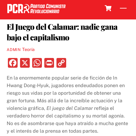
Skip
Cart
Men
to
25 OCTUBRE, 2021
content
El Juego del Calamar: nadie gana
bajo el capitalismo
Teoría
ADMIN
F
X
W
P
C
a
h
ri
o
En la enormemente popular serie de ficción de In
c
at
nt
p
Hwang Dong-Hyuk, jugadores endeudados ponen en
e
s
y
riesgo sus vidas por la oportunidad de obtener una
b
A
Li
gran fortuna. Más allá de la increíble actuación y la
violencia gráfica,
El juego del Calamar
refleja el
o
p
n
verdadero horror del capitalismo y su mortal agonía.
o
p
k
No es de asombrarse que haya atraído a mucha gente
k
y el interés de la prensa en todas partes.