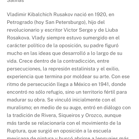
Salinas
c
at
nt
p
e
s
y
Vladimir Kibalchich Rusakov nació en 1920, en
b
A
Li
Petrogrado (hoy San Petersburgo), hijo del
revolucionario y escritor Victor Serge y de Liuba
o
p
n
Rosakova. Vlady siempre estuvo sumergido en el
o
p
k
carácter político de la oposición, su padre figuró
k
mucho en las ideas que desarrolló a lo largo de su
vida. Crece dentro de la contradicción, entre
persecuciones, la represión estalinista y el exilio,
experiencia que termina por moldear su arte. Con ese
ritmo de persecución llega a México en 1941, donde
encontró no sólo refugio, sino un territorio fértil para
madurar su obra. Se vinculó inicialmente con el
muralismo; en medio de su auge, entró en diálogo con
la tradición de Rivera, Siqueiros y Orozco, aunque
más tarde se relacionaría con el movimiento de la
Ruptura, que surgió en oposición a la escuela
mexicana de pintura y buscó abrirse a lenguajes más