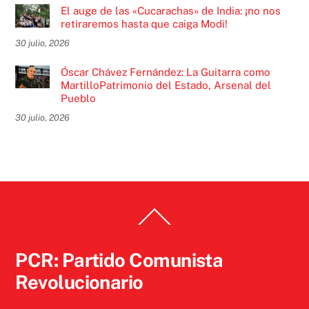
El auge de las «Cucarachas» de India: ¡no nos
retiraremos hasta que caiga Modi!
30 julio, 2026
Óscar Chávez Fernández: La Guitarra como
MartilloPatrimonio del Estado, Arsenal del
Pueblo
30 julio, 2026
Back
To
Top
PCR: Partido Comunista
Revolucionario