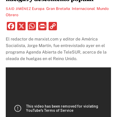
Europa
,
Gran Bretaña
,
Internacional
,
Mundo
SAID JIMÉNEZ
Obrero
F
X
W
P
C
a
h
ri
o
El redactor de marxist.com y editor de América
c
at
nt
p
Socialista, Jorge Martín, fue entrevistado ayer en el
e
s
y
programa Agenda Abierta de TeleSUR, acerca de la
b
A
Li
oleada de huelgas en el Reino Unido.
o
p
n
o
p
k
k