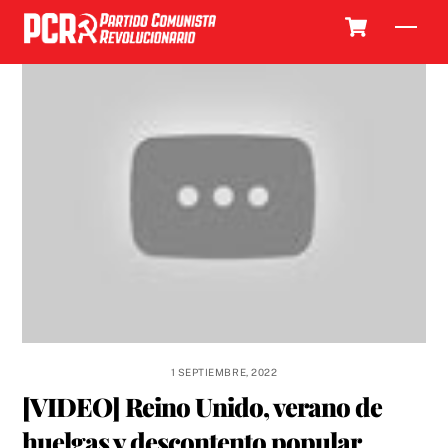
Skip
Cart
Men
to
content
1 SEPTIEMBRE, 2022
[VIDEO] Reino Unido, verano de
huelgas y descontento popular