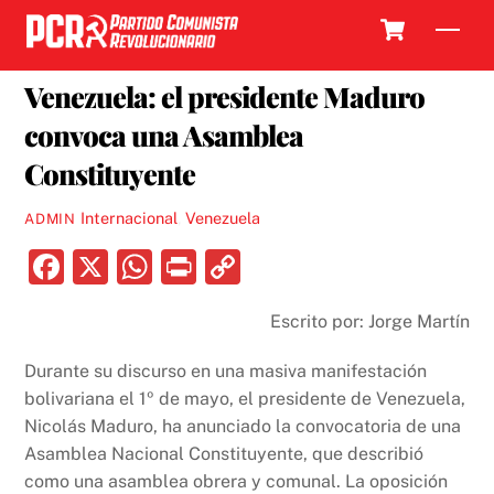
Skip
Cart
Men
to
3 MAYO, 2017
content
Venezuela: el presidente Maduro
convoca una Asamblea
Constituyente
Internacional
,
Venezuela
ADMIN
F
X
W
P
C
a
h
ri
o
Escrito por: Jorge Martín
c
at
nt
p
e
s
y
Durante su discurso en una masiva manifestación
b
A
Li
bolivariana el 1º de mayo, el presidente de Venezuela,
Nicolás Maduro, ha anunciado la convocatoria de una
o
p
n
Asamblea Nacional Constituyente, que describió
o
p
k
como una asamblea obrera y comunal. La oposición