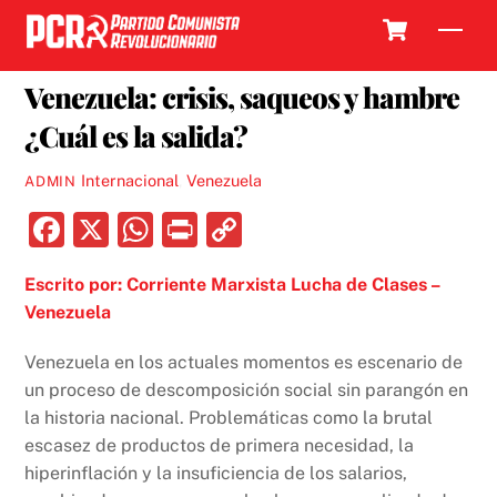
Skip
Cart
Men
to
19 ENERO, 2018
content
Venezuela: crisis, saqueos y hambre
¿Cuál es la salida?
Internacional
,
Venezuela
ADMIN
F
X
W
P
C
a
h
ri
o
Escrito por: Corriente Marxista Lucha de Clases –
c
at
nt
p
Venezuela
e
s
y
b
A
Li
Venezuela en los actuales momentos es escenario de
un proceso de descomposición social sin parangón en
o
p
n
la historia nacional. Problemáticas como la brutal
o
p
k
escasez de productos de primera necesidad, la
k
hiperinflación y la insuficiencia de los salarios,