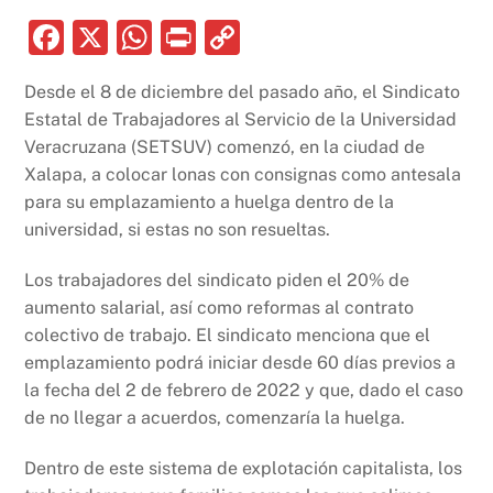
F
X
W
P
C
a
h
ri
o
Desde el 8 de diciembre del pasado año, el Sindicato
c
at
nt
p
Estatal de Trabajadores al Servicio de la Universidad
e
s
y
Veracruzana (SETSUV) comenzó, en la ciudad de
b
A
Li
Xalapa, a colocar lonas con consignas como antesala
para su emplazamiento a huelga dentro de la
o
p
n
universidad, si estas no son resueltas.
o
p
k
k
Los trabajadores del sindicato piden el 20% de
aumento salarial, así como reformas al contrato
colectivo de trabajo. El sindicato menciona que el
emplazamiento podrá iniciar desde 60 días previos a
la fecha del 2 de febrero de 2022 y que, dado el caso
de no llegar a acuerdos, comenzaría la huelga.
Dentro de este sistema de explotación capitalista, los