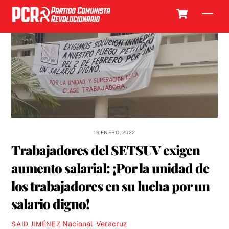
Skip
Cart
Men
to
content
19 ENERO, 2022
Trabajadores del SETSUV exigen
aumento salarial: ¡Por la unidad de
los trabajadores en su lucha por un
salario digno!
Nacional
,
Veracruz
SAID JIMÉNEZ