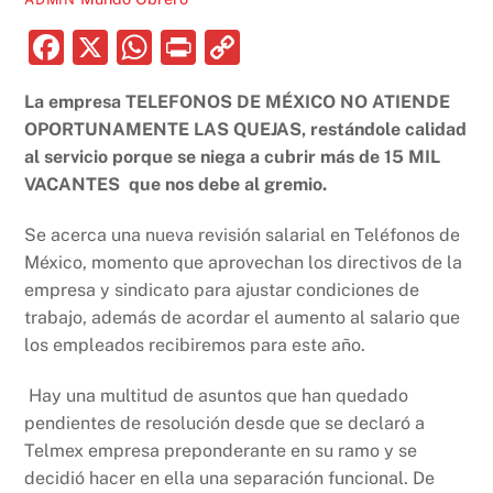
F
X
W
P
C
a
h
ri
o
La empresa TELEFONOS DE MÉXICO NO ATIENDE
c
at
nt
p
OPORTUNAMENTE LAS QUEJAS, restándole calidad
e
s
y
al servicio porque se niega a cubrir más de 15 MIL
b
A
Li
VACANTES que nos debe al gremio.
o
p
n
Se acerca una nueva revisión salarial en Teléfonos de
o
p
k
México, momento que aprovechan los directivos de la
k
empresa y sindicato para ajustar condiciones de
trabajo, además de acordar el aumento al salario que
los empleados recibiremos para este año.
Hay una multitud de asuntos que han quedado
pendientes de resolución desde que se declaró a
Telmex empresa preponderante en su ramo y se
decidió hacer en ella una separación funcional. De