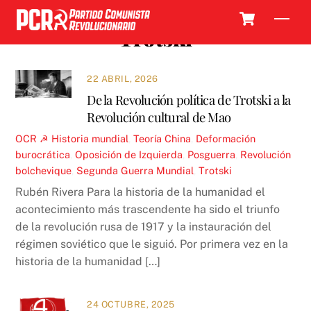
Skip
Cart
Men
to
Trotski
content
22 ABRIL, 2026
De la Revolución política de Trotski a la
Revolución cultural de Mao
OCR ☭
Historia mundial
,
Teoría
China
,
Deformación
burocrática
,
Oposición de Izquierda
,
Posguerra
,
Revolución
bolchevique
,
Segunda Guerra Mundial
,
Trotski
Rubén Rivera Para la historia de la humanidad el
acontecimiento más trascendente ha sido el triunfo
de la revolución rusa de 1917 y la instauración del
régimen soviético que le siguió. Por primera vez en la
historia de la humanidad […]
24 OCTUBRE, 2025