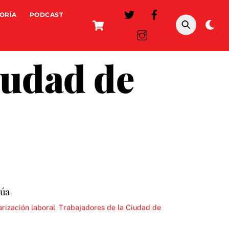
ORÍA
PODCAST
Cart
Da
mo
iudad de
núa
rización laboral
,
Trabajadores de la Ciudad de