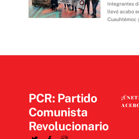
Integrantes 
llevó acabo e
Cuauhtémoc y 
PCR: Partido
¡ÚNET
ACER
Comunista
Revolucionario