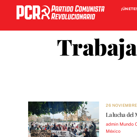
Skip
¡ÚNETE!
to
content
Trabaja
26 NOVIEMBRE,
La lucha del
admin
Mundo 
México