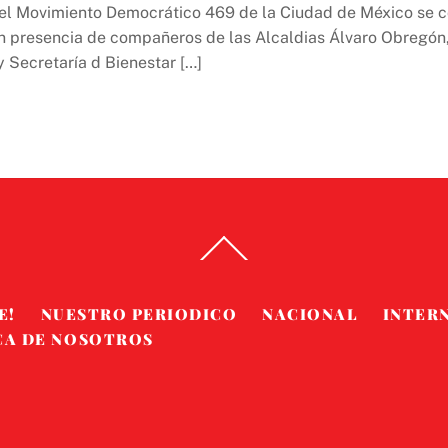
del Movimiento Democrático 469 de la Ciudad de México se c
n presencia de compañeros de las Alcaldias Álvaro Obregón,
Secretaría d Bienestar […]
Back
To
Top
E!
NUESTRO PERIODICO
NACIONAL
INTER
CA DE NOSOTROS