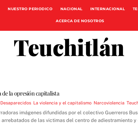
NUESTRO PERIODICO
NACIONAL
INTERNACIONAL
TE
ACERCA DE NOSOTROS
Teuchitlán
de la opresión capitalista
,
Desaparecidos
,
La violencia y el capitalismo
,
Narcoviolencia
,
Teuch
garradoras imágenes difundidas por el colectivo Guerreros Bu
 arrebatados de las victimas del centro de adiestramiento y 