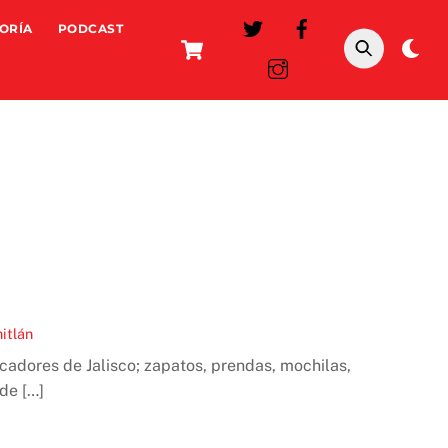
ORÍA
PODCAST
Cart
Da
mo
itlán
scadores de Jalisco; zapatos, prendas, mochilas,
de […]