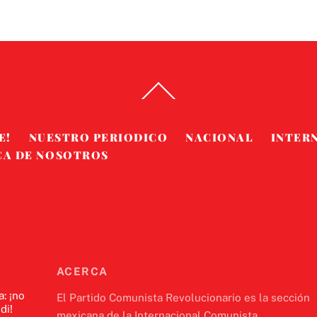
Back
To
Top
E!
NUESTRO PERIODICO
NACIONAL
INTER
CA DE NOSOTROS
ACERCA
a: ¡no
El Partido Comunista Revolucionario es la sección
di!
mexicana de la Internacional Comunista