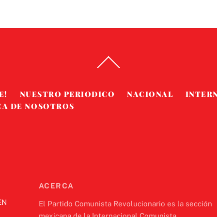
Back
To
Top
E!
NUESTRO PERIODICO
NACIONAL
INTER
CA DE NOSOTROS
ACERCA
EN
El Partido Comunista Revolucionario es la sección
mexicana de la Internacional Comunista