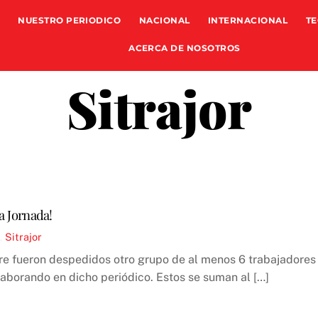
NUESTRO PERIODICO
NACIONAL
INTERNACIONAL
TE
ACERCA DE NOSOTROS
Sitrajor
La Jornada!
,
Sitrajor
re fueron despedidos otro grupo de al menos 6 trabajadores
laborando en dicho periódico. Estos se suman al […]