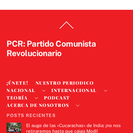
Back
To
Top
PCR: Partido Comunista
Revolucionario
¡ÚNETE!
NUESTRO PERIODICO
NACIONAL
INTERNACIONAL
TEORÍA
PODCAST
ACERCA DE NOSOTROS
POSTS RECIENTES
El auge de las «Cucarachas» de India: ¡no nos
retiraremos hasta que caiga Modi!