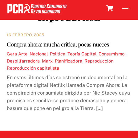
Skip
Cart
Men
to
Reproducción
content
16 FEBRERO, 2025
Compra ahora: mucha crítica, pocas nueces
Gera
Arte
,
Nacional
,
Política
,
Teoría
Capital
,
Consumismo
,
Despilfarradora
,
Marx
,
Planificadora
,
Reproducción
,
Reproducción capitalista
En estos últimos días se estrenó un documental en la
plataforma digital Netflix llamada Compra Ahora: La
conspiración consumista dirigida por Nic Stacey cuya
premisa es sencilla: se produce demasiado y genera
basura que pone en peligro a la Tierra. […]