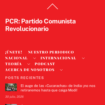
Back
To
Top
PCR: Partido Comunista
Revolucionario
¡ÚNETE!
NUESTRO PERIODICO
NACIONAL
INTERNACIONAL
TEORÍA
PODCAST
ACERCA DE NOSOTROS
POSTS RECIENTES
El auge de las «Cucarachas» de India: ¡no nos
retiraremos hasta que caiga Modi!
30 julio, 2026