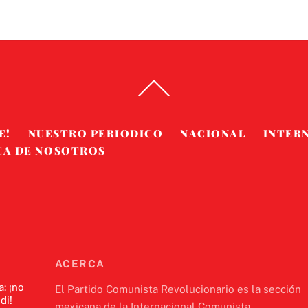
Back
To
Top
E!
NUESTRO PERIODICO
NACIONAL
INTER
CA DE NOSOTROS
ACERCA
a: ¡no
El Partido Comunista Revolucionario es la sección
di!
mexicana de la Internacional Comunista