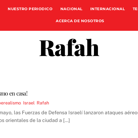
NUESTRO PERIODICO
NACIONAL
INTERNACIONAL
TE
ACERCA DE NOSOTROS
Rafah
smo en casa!
perealismo
,
Israel
,
Rafah
mayo, las Fuerzas de Defensa Israelí lanzaron ataques aéreo
s orientales de la ciudad a […]