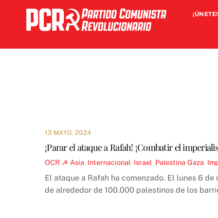
Skip
¡ÚNETE!
to
content
13 MAYO, 2024
¡Parar el ataque a Rafah! ¡Combatir el imperiali
OCR ☭
Asia
,
Internacional
,
Israel
,
Palestina
Gaza
,
Im
El ataque a Rafah ha comenzado. El lunes 6 de 
de alrededor de 100.000 palestinos de los barrio