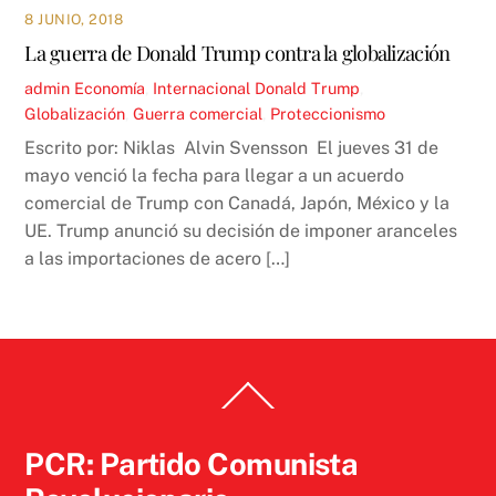
8 JUNIO, 2018
La guerra de Donald Trump contra la globalización
admin
Economía
,
Internacional
Donald Trump
,
Globalización
,
Guerra comercial
,
Proteccionismo
Escrito por: Niklas Alvin Svensson El jueves 31 de
mayo venció la fecha para llegar a un acuerdo
comercial de Trump con Canadá, Japón, México y la
UE. Trump anunció su decisión de imponer aranceles
a las importaciones de acero […]
Back
To
Top
PCR: Partido Comunista