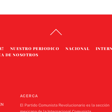
Back
To
Top
E!
NUESTRO PERIODICO
NACIONAL
INTER
CA DE NOSOTROS
ACERCA
EN
El Partido Comunista Revolucionario es la sección
mexicana de la Internacional Comunista