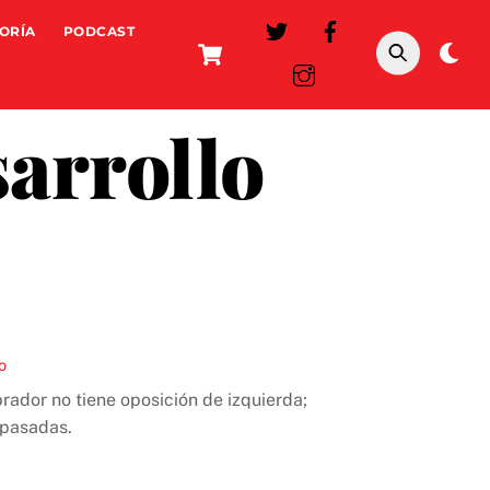
ORÍA
PODCAST
Cart
Da
mo
sarrollo
o
rador no tiene oposición de izquierda;
 pasadas.