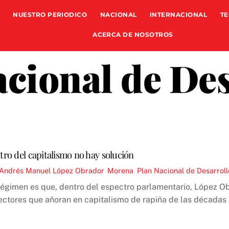
NUESTRO PERIODICO
NACIONAL
INTERNACIONAL
TE
ACERCA DE NOSOTROS
cional de De
tro del capitalismo no hay solución
 Andrés Manuel López Obrador
,
Morena
,
Plan Nacional de Desarroll
régimen es que, dentro del espectro parlamentario, López Ob
sectores que añoran en capitalismo de rapiña de las décadas