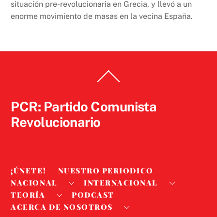
situación pre-revolucionaria en Grecia, y llevó a un
enorme movimiento de masas en la vecina España.
Back
To
Top
PCR: Partido Comunista
Revolucionario
¡ÚNETE!
NUESTRO PERIODICO
NACIONAL
INTERNACIONAL
TEORÍA
PODCAST
ACERCA DE NOSOTROS