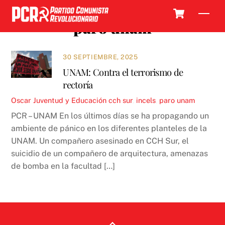
Skip
Cart
Men
to
paro unam
content
30 SEPTIEMBRE, 2025
UNAM: Contra el terrorismo de
rectoría
Oscar
Juventud y Educación
cch sur
,
incels
,
paro unam
PCR – UNAM En los últimos días se ha propagando un
ambiente de pánico en los diferentes planteles de la
UNAM. Un compañero asesinado en CCH Sur, el
suicidio de un compañero de arquitectura, amenazas
de bomba en la facultad […]