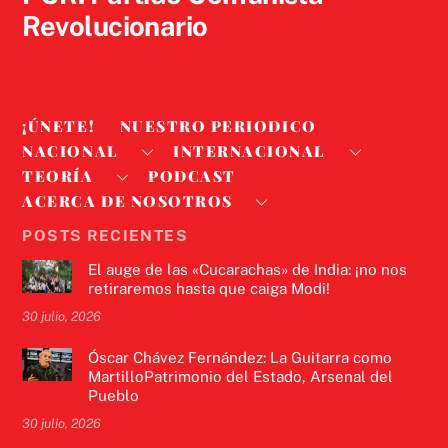
Revolucionario
¡ÚNETE!
NUESTRO PERIODICO
NACIONAL
INTERNACIONAL
TEORÍA
PODCAST
ACERCA DE NOSOTROS
POSTS RECIENTES
El auge de las «Cucarachas» de India: ¡no nos
retiraremos hasta que caiga Modi!
30 julio, 2026
Óscar Chávez Fernández: La Guitarra como
MartilloPatrimonio del Estado, Arsenal del
Pueblo
30 julio, 2026