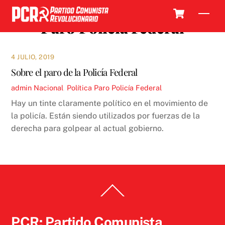
Skip
Cart
Men
to
Paro Policía Federal
content
4 JULIO, 2019
Sobre el paro de la Policía Federal
admin
Nacional
,
Política
Paro Policía Federal
Hay un tinte claramente político en el movimiento de
la policía. Están siendo utilizados por fuerzas de la
derecha para golpear al actual gobierno.
Back
To
Top
PCR: Partido Comunista