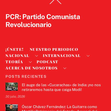
Back
To
Top
PCR: Partido Comunista
Revolucionario
¡ÚNETE!
NUESTRO PERIODICO
NACIONAL
INTERNACIONAL
TEORÍA
PODCAST
ACERCA DE NOSOTROS
POSTS RECIENTES
El auge de las «Cucarachas» de India: ¡no nos
retiraremos hasta que caiga Modi!
30 julio, 2026
Óscar Chávez Fernández: La Guitarra como