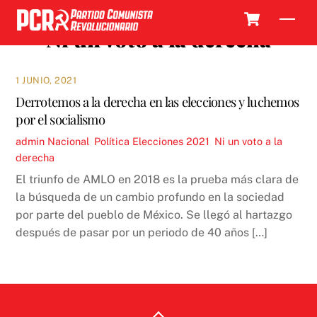
Skip
Cart
Men
to
Ni un voto a la derecha
content
1 JUNIO, 2021
Derrotemos a la derecha en las elecciones y luchemos
por el socialismo
admin
Nacional
,
Política
Elecciones 2021
,
Ni un voto a la
derecha
El triunfo de AMLO en 2018 es la prueba más clara de
la búsqueda de un cambio profundo en la sociedad
por parte del pueblo de México. Se llegó al hartazgo
después de pasar por un periodo de 40 años […]