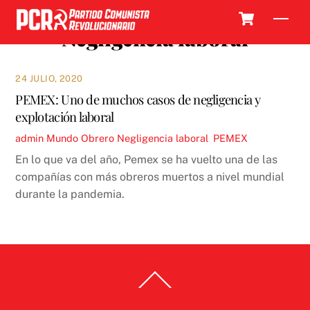
Skip
Cart
Men
to
Negligencia laboral
content
24 JULIO, 2020
PEMEX: Uno de muchos casos de negligencia y
explotación laboral
admin
Mundo Obrero
Negligencia laboral
,
PEMEX
En lo que va del año, Pemex se ha vuelto una de las
compañías con más obreros muertos a nivel mundial
durante la pandemia.
Back
To
Top