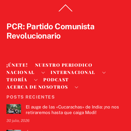
Back
To
Top
PCR: Partido Comunista
Revolucionario
¡ÚNETE!
NUESTRO PERIODICO
NACIONAL
INTERNACIONAL
TEORÍA
PODCAST
ACERCA DE NOSOTROS
POSTS RECIENTES
El auge de las «Cucarachas» de India: ¡no nos
retiraremos hasta que caiga Modi!
30 julio, 2026