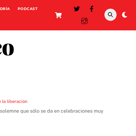
ORÍA
PODCAST
Cart
Da
mo
co
 la liberación
lía solemne que sólo se da en celebraciones muy