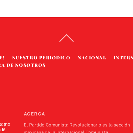
Back
To
Top
E!
NUESTRO PERIODICO
NACIONAL
INTER
CA DE NOSOTROS
ACERCA
a: ¡no
El Partido Comunista Revolucionario es la sección
di!
mexicana de la Internacional Comunista