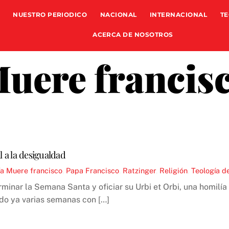
NUESTRO PERIODICO
NACIONAL
INTERNACIONAL
TE
ACERCA DE NOSOTROS
uere francis
l a la desigualdad
ía
Muere francisco
,
Papa Francisco
,
Ratzinger
,
Religión
,
Teología de
terminar la Semana Santa y oficiar su Urbi et Orbi, una homi
do ya varias semanas con […]