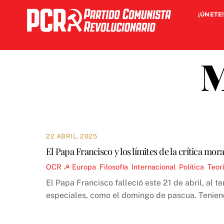
Skip
¡ÚNETE!
to
content
M
22 ABRIL, 2025
El Papa Francisco y los límites de la crítica mora
OCR ☭
Europa
,
Filosofía
,
Internacional
,
Política
,
Teor
El Papa Francisco falleció este 21 de abril, al 
especiales, como el domingo de pascua. Tenien