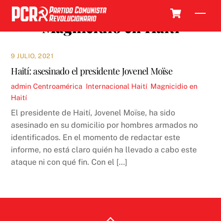
Skip
Cart
Men
to
Magnicidio en Haití
content
9 JULIO, 2021
Haití: asesinado el presidente Jovenel Moïse
admin
Centroamérica
,
Internacional
Haití
,
Magnicidio en
Haití
El presidente de Haití, Jovenel Moïse, ha sido
asesinado en su domicilio por hombres armados no
identificados. En el momento de redactar este
informe, no está claro quién ha llevado a cabo este
ataque ni con qué fin. Con el […]