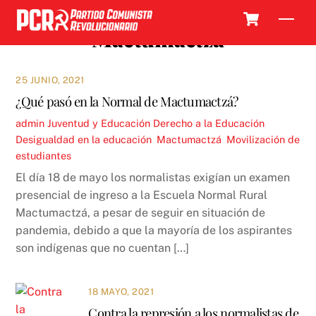
Skip
Cart
Men
to
Mactumactzá
content
25 JUNIO, 2021
¿Qué pasó en la Normal de Mactumactzá?
admin
Juventud y Educación
Derecho a la Educación
,
Desigualdad en la educación
,
Mactumactzá
,
Movilización de
estudiantes
El día 18 de mayo los normalistas exigían un examen
presencial de ingreso a la Escuela Normal Rural
Mactumactzá, a pesar de seguir en situación de
pandemia, debido a que la mayoría de los aspirantes
son indígenas que no cuentan […]
18 MAYO, 2021
Contra la represión a los normalistas de