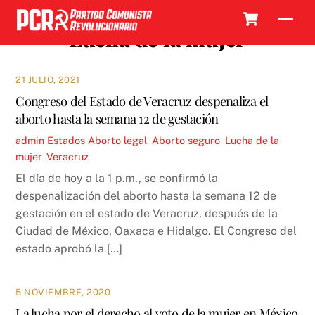
Skip
Cart
Men
to
Lucha de la mujer
content
21 JULIO, 2021
Congreso del Estado de Veracruz despenaliza el
aborto hasta la semana 12 de gestación
admin
Estados
Aborto legal
,
Aborto seguro
,
Lucha de la
mujer
,
Veracruz
El día de hoy a la 1 p.m., se confirmó la
despenalización del aborto hasta la semana 12 de
gestación en el estado de Veracruz, después de la
Ciudad de México, Oaxaca e Hidalgo. El Congreso del
estado aprobó la […]
5 NOVIEMBRE, 2020
La lucha por el derecho al voto de la mujer en México