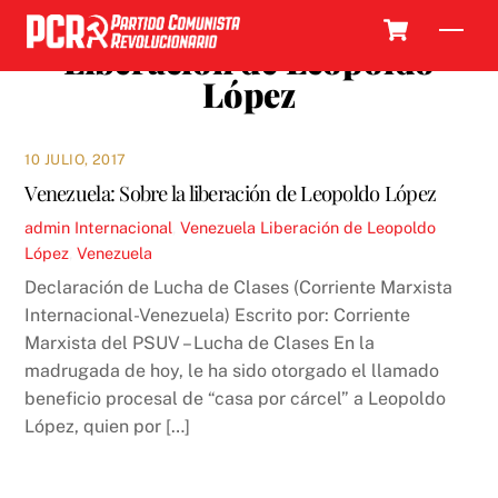
Skip
Cart
Men
to
Liberación de Leopoldo
content
López
10 JULIO, 2017
Venezuela: Sobre la liberación de Leopoldo López
admin
Internacional
,
Venezuela
Liberación de Leopoldo
López
,
Venezuela
Declaración de Lucha de Clases (Corriente Marxista
Internacional-Venezuela) Escrito por: Corriente
Marxista del PSUV – Lucha de Clases En la
madrugada de hoy, le ha sido otorgado el llamado
beneficio procesal de “casa por cárcel” a Leopoldo
López, quien por […]