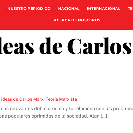
NUESTRO PERIODICO
NACIONAL
INTERNACIONAL
TE
ACERCA DE NOSOTROS
deas de Carlo
 ideas de Carlos Marx
,
Teoría Marxista
s más relevantes del marxismo y lo relaciona con los proble
apas populares oprimidas de la sociedad. Alan […]