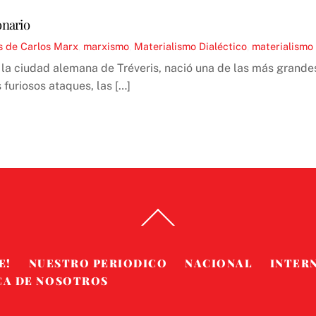
onario
s de Carlos Marx
,
marxismo
,
Materialismo Dialéctico
,
materialismo 
la ciudad alemana de Tréveris, nació una de las más grandes 
furiosos ataques, las […]
Back
To
Top
E!
NUESTRO PERIODICO
NACIONAL
INTER
CA DE NOSOTROS