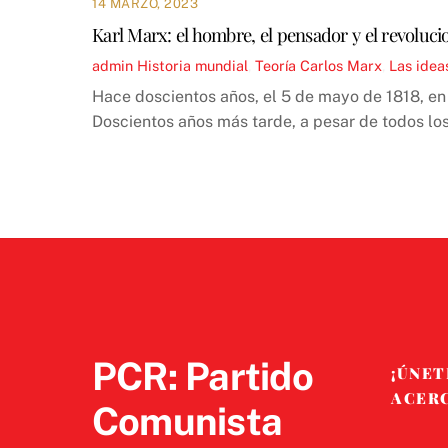
14 MARZO, 2023
Karl Marx: el hombre, el pensador y el revoluci
admin
Historia mundial
,
Teoría
Carlos Marx
,
Las idea
Hace doscientos años, el 5 de mayo de 1818, en 
Doscientos años más tarde, a pesar de todos los 
PCR: Partido
¡ÚNET
ACER
Comunista