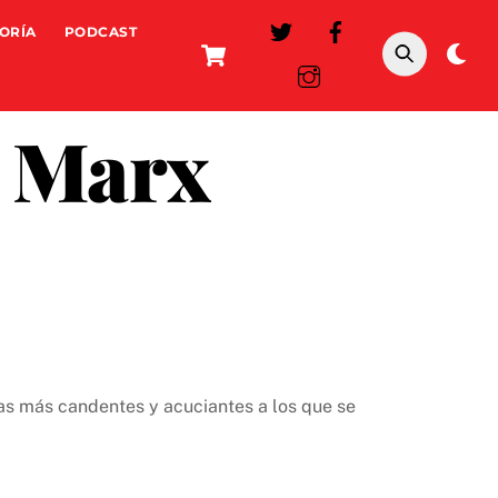
ORÍA
PODCAST
Cart
Da
mo
s Marx
mas más candentes y acuciantes a los que se