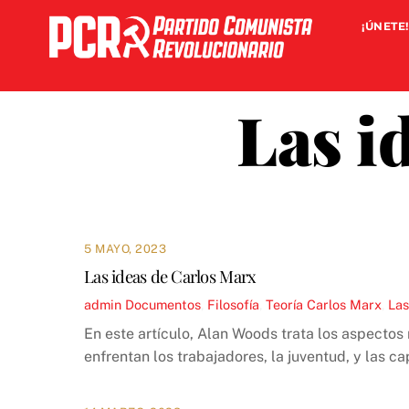
Skip
¡ÚNETE!
to
content
Las i
5 MAYO, 2023
Las ideas de Carlos Marx
admin
Documentos
,
Filosofía
,
Teoría
Carlos Marx
,
Las
En este artículo, Alan Woods trata los aspecto
enfrentan los trabajadores, la juventud, y las c