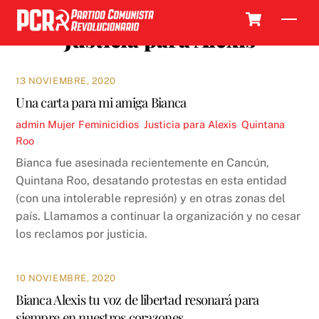
Skip
Cart
Men
to
Justicia para Alexis
content
13 NOVIEMBRE, 2020
Una carta para mi amiga Bianca
admin
Mujer
Feminicidios
,
Justicia para Alexis
,
Quintana
Roo
Bianca fue asesinada recientemente en Cancún,
Quintana Roo, desatando protestas en esta entidad
(con una intolerable represión) y en otras zonas del
país. Llamamos a continuar la organización y no cesar
los reclamos por justicia.
10 NOVIEMBRE, 2020
Bianca Alexis tu voz de libertad resonará para
siempre en nuestros corazones